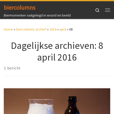
biercolumns
Ga naar inhoud
Search
Me
Biermomenten vastgelegd in woord en beeld
Home
»
biercolumns archief
»
2016
»
april
»
08
Dagelijkse archieven:
8
april 2016
1 bericht