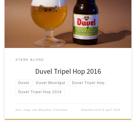
Ook dit jaar, 2016, heeft Duvel weer een Duvel Tripel Hop
gebrouwen. Deze keer met een nieuwe derde hopsoort. Nu rond
dezelfde periode verkrijgbaar in de winkels. Deze Tripel Hop […]
STERK BLOND
Duvel Tripel Hop 2016
Duvel
Duvel Moortgat
Duvel Tripel Hop
Duvel Tripel Hop 2016
door
Jaap van Weydom Claterbos
Gepubliceerd
8 april 2016