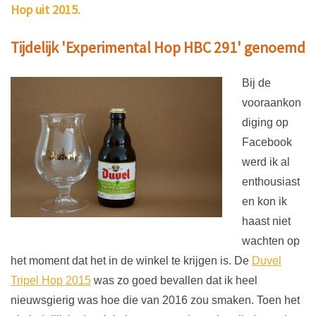
Hop uit 2015.
Tijdelijk 'Experimental Hop HBC 291' genoemd
Bij de
vooraankon
diging op
Facebook
werd ik al
enthousiast
en kon ik
haast niet
wachten op
het moment dat het in de winkel te krijgen is. De
Duvel
Tripel Hop 2015
was zo goed bevallen dat ik heel
nieuwsgierig was hoe die van 2016 zou smaken. Toen het