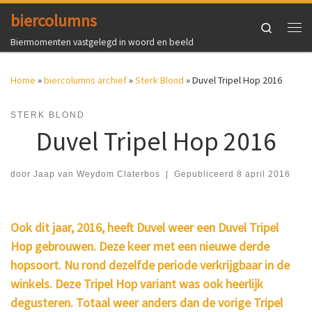
biercolumns
Ga naar inhoud
Search
Me
Biermomenten vastgelegd in woord en beeld
Home
»
biercolumns archief
»
Sterk Blond
»
Duvel Tripel Hop 2016
STERK BLOND
Duvel Tripel Hop 2016
door
Jaap van Weydom Claterbos
|
Gepubliceerd
8 april 2016
Ook dit jaar, 2016, heeft Duvel weer een Duvel Tripel
Hop gebrouwen. Deze keer met een nieuwe derde
hopsoort. Nu rond dezelfde periode verkrijgbaar in de
winkels. Deze Tripel Hop variant was ook heerlijk
degusteren. Totaal weer anders dan de vorige Tripel