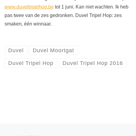
www.duveltripelhop.be
tot 1 juni. Kan niet wachten. Ik heb
pas twee van de zes gedronken. Duvel Tripel Hop: zes
smaken, één winnaar.
Duvel
Duvel Moortgat
Duvel Tripel Hop
Duvel Tripel Hop 2016
Bericht navigatie
Vorig bericht