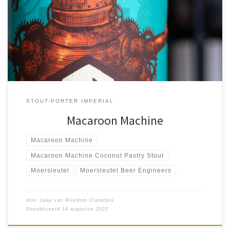
Er stond al een tijd een blik van Moersleutel Beer Engineers te
wachten op mij. Macaroon Machine Coconut Pastry Stout 10%. Het
vijfde bier dat ik van deze brouwerij heb […]
STOUT-PORTER IMPERIAL
Macaroon Machine
Macaroon Machine
Macaroon Machine Coconut Pastry Stout
Moersleutel
Moersleutel Beer Engineers
door
Jaap van Weydom Claterbos
Gepubliceerd
14 augustus 2022