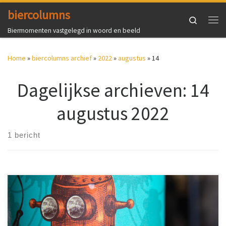
biercolumns
Ga naar inhoud
Search
Me
Biermomenten vastgelegd in woord en beeld
Home
»
biercolumns archief
»
2022
»
augustus
»
14
Dagelijkse archieven:
14
augustus 2022
1 bericht