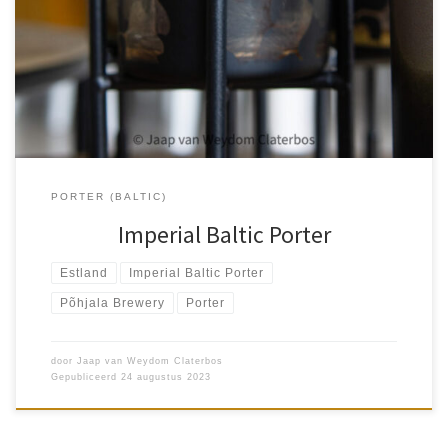
Põhjala is een brouwerij uit Estland, één van de drie Baltische
Staten (Estland, Letland, Litouwen), gevestigd in de hoofdstad
Tallinn. Hun eerste bier, Öö (is nacht in het Ests) Imperial […]
PORTER (BALTIC)
Imperial Baltic Porter
Estland
Imperial Baltic Porter
Põhjala Brewery
Porter
door
Jaap van Weydom Claterbos
Gepubliceerd
24 augustus 2023