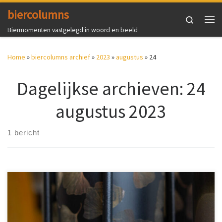
biercolumns
Ga naar inhoud
Search
Me
Biermomenten vastgelegd in woord en beeld
Home
»
biercolumns archief
»
2023
»
augustus
»
24
Dagelijkse archieven:
24
augustus 2023
1 bericht