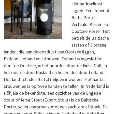
klimaatkoelkast
liggen. Een Imperial
Baltic Porter.
Vertaald: Keizerlijke
Oostzee Porter. Het
betreft de Baltische
staten of Oostzee
landen, die aan de oostkust van Oostzee liggen,
Estland, Letland en Litouwen. Estland is ingesloten
door de Oostzee, in het noorden door de Finse Golf, in
het oosten door Rusland en het zuiden door Letland.
Het land telt slechts 1,3 miljoen inwoners. Het aantal
brouwerijen is op twee handen te tellen. In Nederland is
Põhjala de bekendste. Ten opzichte van de Engelse
Stout of Ierse Stout (Export Stout) is de Baltische
Porter, voller van smaak met een zachtere afdronk. De
importeur voor Põhjala bier in Nederland is Multi Bier