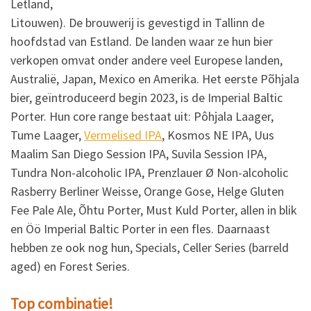
Letland,
Litouwen). De brouwerij is gevestigd in Tallinn de
hoofdstad van Estland. De landen waar ze hun bier
verkopen omvat onder andere veel Europese landen,
Australië, Japan, Mexico en Amerika. Het eerste Põhjala
bier, geïntroduceerd begin 2023, is de Imperial Baltic
Porter. Hun core range bestaat uit: Pôhjala Laager,
Tume Laager,
Vermelised IPA
, Kosmos NE IPA, Uus
Maalim San Diego Session IPA, Suvila Session IPA,
Tundra Non-alcoholic IPA, Prenzlauer Ø Non-alcoholic
Rasberry Berliner Weisse, Orange Gose, Helge Gluten
Fee Pale Ale, Õhtu Porter, Must Kuld Porter, allen in blik
en Öö Imperial Baltic Porter in een fles. Daarnaast
hebben ze ook nog hun, Specials, Celler Series (barreld
aged) en Forest Series.
Top combinatie!