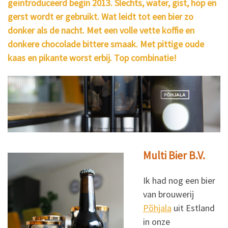
geïntroduceerd begin 2013. Slechts, water, gist, hop en
gerst wordt er gebruikt. Wat leidt tot een bier zo
donker als de nacht. Met een volle vette koffie en
donkere chocolade bittere smaak. Met pittige oude
kaas en pikante worst erbij. Top combinatie!
Multi Bier B.V.
Ik had nog een bier
van brouwerij
Põhjala
uit Estland
in onze