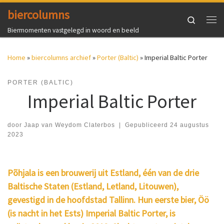
biercolumns
Ga naar inhoud
Search
Me
Biermomenten vastgelegd in woord en beeld
Home
»
biercolumns archief
»
Porter (Baltic)
»
Imperial Baltic Porter
PORTER (BALTIC)
Imperial Baltic Porter
door
Jaap van Weydom Claterbos
|
Gepubliceerd
24 augustus
2023
Põhjala is een brouwerij uit Estland, één van de drie
Baltische Staten (Estland, Letland, Litouwen),
gevestigd in de hoofdstad Tallinn. Hun eerste bier, Öö
(is nacht in het Ests) Imperial Baltic Porter, is