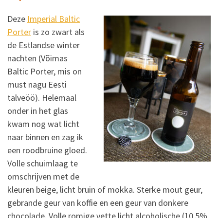
Deze
Imperial Baltic
Porter
is zo zwart als
de Estlandse winter
nachten (Võimas
Baltic Porter, mis on
must nagu Eesti
talveöö). Helemaal
onder in het glas
kwam nog wat licht
naar binnen en zag ik
een roodbruine gloed.
Volle schuimlaag te
omschrijven met de
kleuren beige, licht bruin of mokka. Sterke mout geur,
gebrande geur van koffie en een geur van donkere
chocolade. Volle romige vette licht alcoholische (10,5%