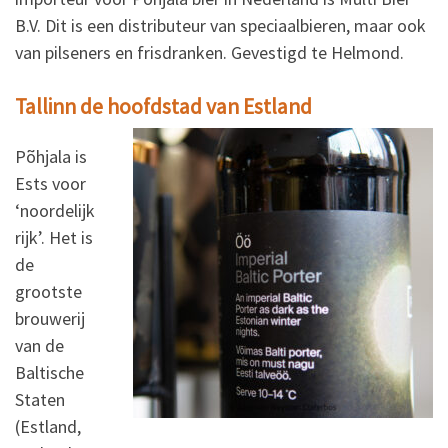
B.V. Dit is een distributeur van speciaalbieren, maar ook
van pilseners en frisdranken. Gevestigd te Helmond.
Tallinn de hoofdstad van Estland
Põhjala is
Ests voor
‘noordelijk
rijk’. Het is
de
grootste
brouwerij
van de
Baltische
Staten
(Estland,