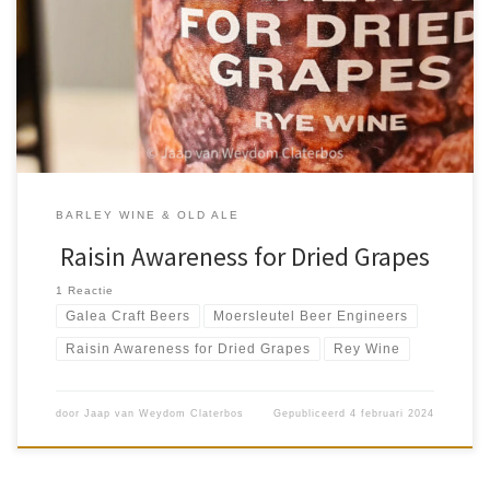
Sowieso een voorraad van de Motor Oil. Maar ook twee Raisin
Awareness for Dried Grapes. Het eerste blik smaakte uitstekend en
[…]
BARLEY WINE & OLD ALE
Raisin Awareness for Dried Grapes
1 Reactie
Galea Craft Beers
Moersleutel Beer Engineers
Raisin Awareness for Dried Grapes
Rey Wine
door
Jaap van Weydom Claterbos
Gepubliceerd
4 februari 2024