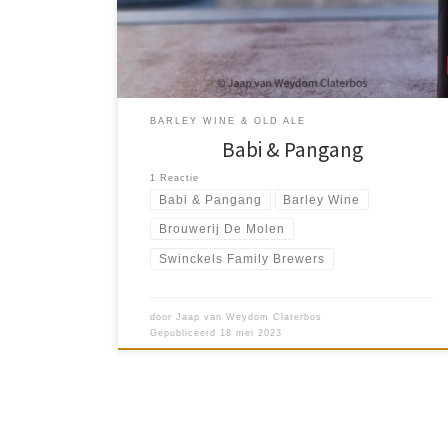
Polarisatie. Dit zijn de sleutelwoorden van de
brouwerij. Bij […]
BARLEY WINE & OLD ALE
Babi & Pangang
1 Reactie
Babi & Pangang
Barley Wine
Brouwerij De Molen
Swinckels Family Brewers
door
Jaap van Weydom Claterbos
Gepubliceerd
18 mei 2023