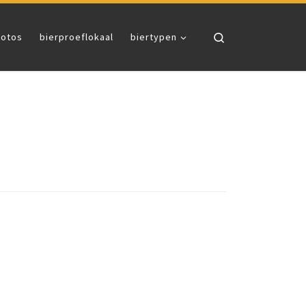
Search
fotos
bierproeflokaal
biertypen