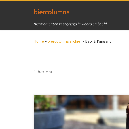
Ga naar inhoud
biercolumns
Biermomenten vastgelegd in woord en beeld
Home
»
biercolumns archief
»
Babi & Pangang
1 bericht
Brouwerij de Molen is vooral bekend van de
opvallende namen. Sinds 2019 volledig in handen van
Swinckels Family Brewers. Contrast. Tegenstelling.