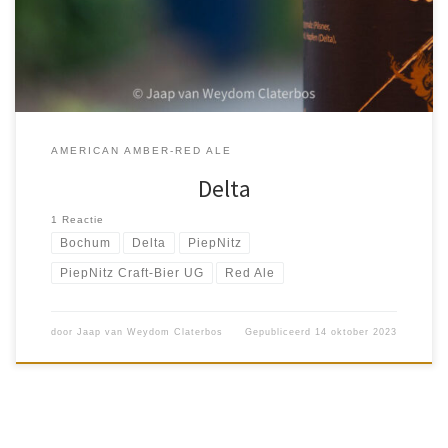
per auto met vrienden […]
AMERICAN AMBER-RED ALE
Delta
1 Reactie
Bochum
Delta
PiepNitz
PiepNitz Craft-Bier UG
Red Ale
door
Jaap van Weydom Claterbos
Gepubliceerd
14 oktober 2023