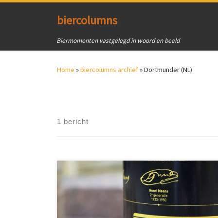
Ga naar inhoud
biercolumns
Biermomenten vastgelegd in woord en beeld
Home
»
biercolumns archief
»
Dortmunder (NL)
1 bericht
Mijn vrouw belde mij op vanuit de Deen Supermarkt.
“Er staat een bijzondere fles bier bij Deen, Limited
Edition”, zei mijn vrouw. Dat wilde ik wel zien en