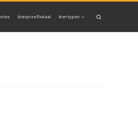
Search
fotos
bierproeflokaal
biertypen