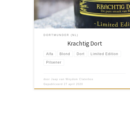
haastte mijn […]
DORTMUNDER (NL)
Krachtig Dort
Alfa
Blond
Dort
Limited Edition
Pilsener
door
Jaap van Weydom Claterbos
Gepubliceerd
27 april 2020