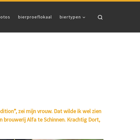
Search
fotos
bierproeflokaal
biertypen
ition”, zei mijn vrouw. Dat wilde ik wel zien
n brouwerij Alfa te Schinnen. Krachtig Dort,