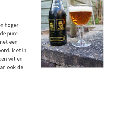
en hoger
 de pure
 met een
ord. Met in
ken wit en
 dan ook de