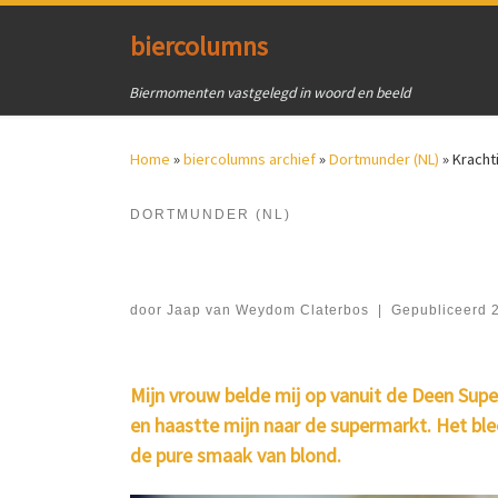
Ga naar inhoud
biercolumns
Biermomenten vastgelegd in woord en beeld
Home
»
biercolumns archief
»
Dortmunder (NL)
»
Kracht
DORTMUNDER (NL)
door
Jaap van Weydom Claterbos
|
Gepubliceerd
Mijn vrouw belde mij op vanuit de Deen Superm
en haastte mijn naar de supermarkt. Het blee
de pure smaak van blond.