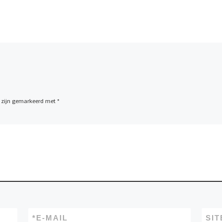
n zijn gemarkeerd met
*
*
E-MAIL
SIT