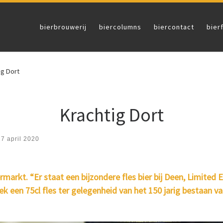
bierbrouwerij
biercolumns
biercontact
bier
ig Dort
Krachtig Dort
27 april 2020
arkt. “Er staat een bijzondere fles bier bij Deen, Limited Ed
k een 75cl fles ter gelegenheid van het 150 jarig bestaan va