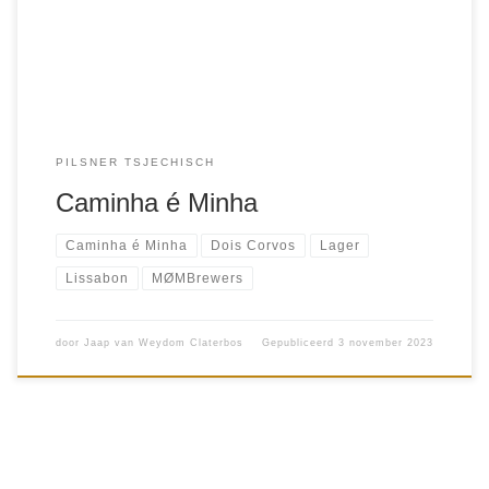
PILSNER TSJECHISCH
Caminha é Minha
Caminha é Minha
Dois Corvos
Lager
Lissabon
MØMBrewers
door
Jaap van Weydom Claterbos
Gepubliceerd
3 november 2023