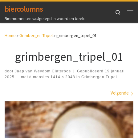
biercolumns
Ga naar inhoud
Search
Me
Biermomenten vastgelegd in woord en beeld
Home
»
Grimbergen Tripel
»
grimbergen_tripel_01
grimbergen_tripel_01
door
Jaap van Weydom Claterbos
|
Gepubliceerd
19 januari
2025
-
met dimensies
1414 × 2048
in
Grimbergen Tripel
Afbeeldingen navigatie
Volgende