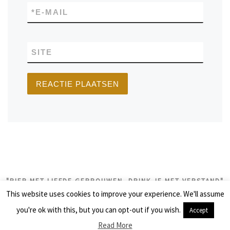
*
E-MAIL
SITE
"BIER MET LIEFDE GEBROUWEN, DRINK JE MET VERSTAND"
This website uses cookies to improve your experience. We'll assume
© 2026
biercolumns
– Alle rechten voorbehouden
you're ok with this, but you can opt-out if you wish.
Accept
Aangeboden door
WP
– Ontworpen met de
Customizr thema
Read More