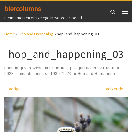
biercolumns
Ga naar inhoud
Search
Me
Biermomenten vastgelegd in woord en beeld
Home
»
Hop and Happening
»
hop_and_happening_03
hop_and_happening_03
door
Jaap van Weydom Claterbos
|
Gepubliceerd
21 februari
2023
-
met dimensies
1193 × 1920
in
Hop and Happening
Afbeeldingen navigatie
Vorige
Volgende