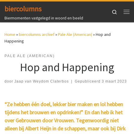
biercolumns
Ga naar inhoud
Search
Me
Biermomenten vastgelegd in woord en beeld
Home
»
biercolumns archief
»
Pale Ale (American)
»
Hop and
Happening
PALE ALE (AMERICAN)
Hop and Happening
door
Jaap van Weydom Claterbos
|
Gepubliceerd
3 maart 2023
“Ze hebben één doel, lekker bier maken en lol hebben
tijdens het brouwen en opdrinken!” En dan heb ik het
over Gebrouwen door Vrouwen. Tegenwoordig niet
alleen bij Albert Heijn in de schappen, maar ook bij Dirk