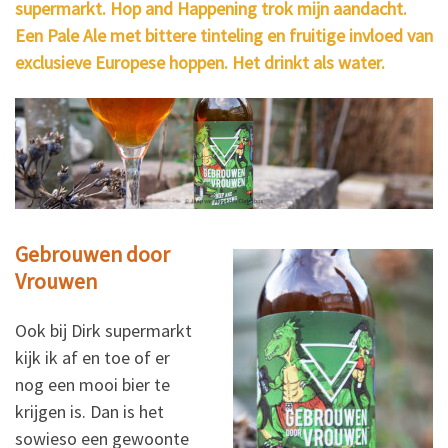
supermarkt. Hop and Happening trok mijn aandacht.
Een Pale Ale met bittere tinteling en fruitige invloed van
exclusieve Europese hoppen. Het drinkt als water.
Gebrouwen door
Vrouwen
Ook bij Dirk supermarkt
kijk ik af en toe of er
nog een mooi bier te
krijgen is. Dan is het
sowieso een gewoonte