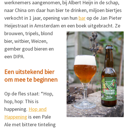
werknemers aangenomen, bij Albert Heijn in de schap,
naar China om daar hun bier te drinken, miljoen biertjes
verkocht in 1 jaar, opening van hun
bar
op de Jan Pieter
Heijestraat in Amsterdam en een boek uitgebracht.
Ze
brouwen, tripels, blond
bier, witbier, Weizen,
gember goud bieren en
een DIPA.
Een uitstekend bier
om mee te beginnen
Op de fles staat: “Hop,
hop, hop: This is
happening.
Hop and
Happening
is een Pale
Ale met bittere tinteling