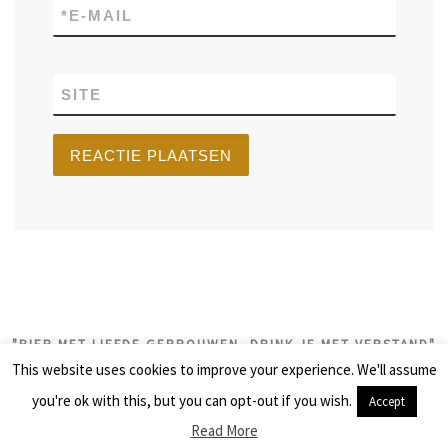
*
E-MAIL
SITE
"BIER MET LIEFDE GEBROUWEN, DRINK JE MET VERSTAND"
This website uses cookies to improve your experience. We'll assume
© 2026
biercolumns
– Alle rechten voorbehouden
you're ok with this, but you can opt-out if you wish.
Accept
Aangeboden door
WP
– Ontworpen met de
Customizr thema
Read More