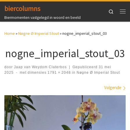
biercolumns
Ga naar inhoud
Search
Me
Biermomenten vastgelegd in woord en beeld
Home
»
Nøgne Ø Imperial Stout
»
nogne_imperial_stout_03
nogne_imperial_stout_03
door
Jaap van Weydom Claterbos
|
Gepubliceerd
31 mei
2025
-
met dimensies
1791 × 2048
in
Nøgne Ø Imperial Stout
Afbeeldingen navigatie
Volgende