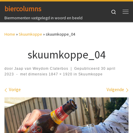
biercolumns
Ga naar inhoud
Search
Me
Biermomenten vastgelegd in woord en beeld
Home
»
Skuumkoppe
»
skuumkoppe_04
skuumkoppe_04
door
Jaap van Weydom Claterbos
|
Gepubliceerd
30 april
2023
-
met dimensies
1847 × 1920
in
Skuumkoppe
Afbeeldingen navigatie
Vorige
Volgende