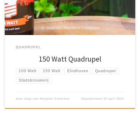
en 200). De quadrupel is de 150 Watt […]
QUADRUPEL
150 Watt Quadrupel
100 Watt
150 Watt
Eindhoven
Quadrupel
Stadsbrouwerij
door
Jaap van Weydom Claterbos
Gepubliceerd
30 april 2021