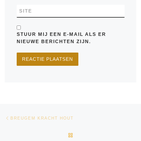
SITE
STUUR MIJ EEN E-MAIL ALS ER
NIEUWE BERICHTEN ZIJN.
Bericht navigatie
Vorig bericht
BREUGEM KRACHT HOUT
TERUG NAAR BERICHTEN