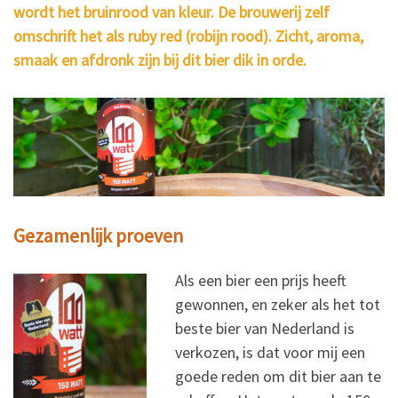
wordt het bruinrood van kleur. De brouwerij zelf
omschrift het als ruby red (robijn rood). Zicht, aroma,
smaak en afdronk zijn bij dit bier dik in orde.
Gezamenlijk proeven
Als een bier een prijs heeft
gewonnen, en zeker als het tot
beste bier van Nederland is
verkozen, is dat voor mij een
goede reden om dit bier aan te