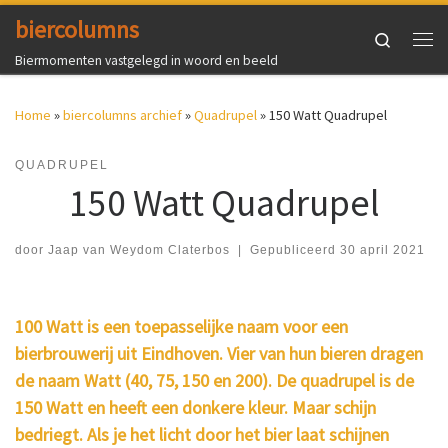
biercolumns
Ga naar inhoud
Search
Me
Biermomenten vastgelegd in woord en beeld
Home
»
biercolumns archief
»
Quadrupel
»
150 Watt Quadrupel
QUADRUPEL
150 Watt Quadrupel
door
Jaap van Weydom Claterbos
|
Gepubliceerd
30 april 2021
100 Watt is een toepasselijke naam voor een
bierbrouwerij uit Eindhoven. Vier van hun bieren dragen
de naam Watt (40, 75, 150 en 200). De quadrupel is de
150 Watt en heeft een donkere kleur. Maar schijn
bedriegt. Als je het licht door het bier laat schijnen