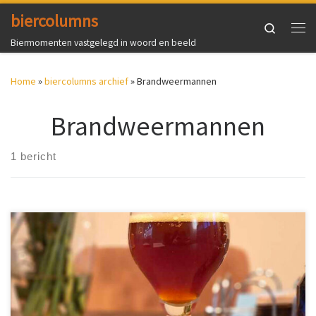
biercolumns
Ga naar inhoud
Search
Me
Biermomenten vastgelegd in woord en beeld
Home
»
biercolumns archief
»
Brandweermannen
Brandweermannen
1 bericht
Het was op Instagram dat ik kennis maakte met brouwerij
Bluswater. Bier gebrouwen door brandweermannen uit Almere.
Verkooppunten: Almere, Lelystad en Ermelo. Waar onder, nu nog,