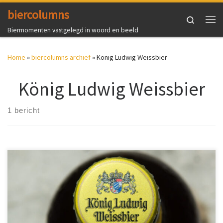
biercolumns
Ga naar inhoud
Search
Me
Biermomenten vastgelegd in woord en beeld
Home
»
biercolumns archief
»
König Ludwig Weissbier
König Ludwig Weissbier
1 bericht
De kampung vraagt om bier met niet al te veel smaak en hoog
alcohol volume. Dan is König Ludwig Weissbier het ideale bier.