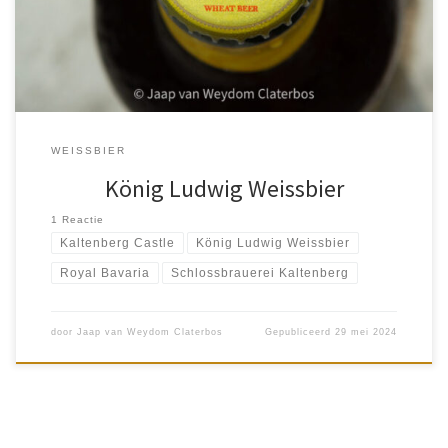
Slechts 4,8% acl. vol. en licht frutig […]
WEISSBIER
König Ludwig Weissbier
1 Reactie
Kaltenberg Castle
König Ludwig Weissbier
Royal Bavaria
Schlossbrauerei Kaltenberg
door
Jaap van Weydom Claterbos
Gepubliceerd
29 mei 2024