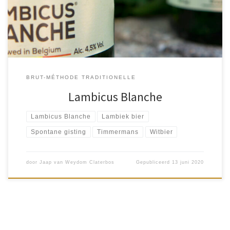
koude gerechten ( zoals salades of kaas ), wit vlees of […]
BRUT-MÉTHODE TRADITIONELLE
Lambicus Blanche
Lambicus Blanche
Lambiek bier
Spontane gisting
Timmermans
Witbier
door
Jaap van Weydom Claterbos
Gepubliceerd
13 juni 2020