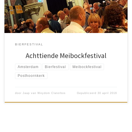
Ale, English Pale Ale. En maar liefst 38 […]
BIERFESTIVAL
Achttiende Meibockfestival
Amsterdam
Bierfestival
Meibockfestival
Posthoornkerk
door
Jaap van Weydom Claterbos
Gepubliceerd
30 april 2016