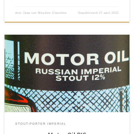
door
Jaap van Weydom Claterbos
Gepubliceerd
27 april 2022
Wat een feest, sinds kort is er weer een Mitra in Almere. Ze
hebben een ruim assortiment aan bieren. Waar onder de bieren
van Moersleutel Craft Brewery te Alkmaar. Een […]
STOUT-PORTER IMPERIAL