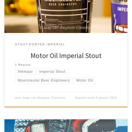
[…]
STOUT-PORTER IMPERIAL
Motor Oil Imperial Stout
1 Reactie
Alkmaar
Imperial Stout
Moersleutel Beer Engineers
Motor Oil
door
Jaap van Weydom Claterbos
Gepubliceerd
9 januari 2025