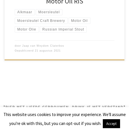
Motor Oil RIS
Alkmaar
Moersleutel
Moersleutel Craft Brewery
Motor Oil
Motor Olie
Russian Imperial Stout
door
Jaap van Weydom Claterbos
Gepubliceerd
21 augustus 2021
"BIER MET LIEFDE GEBROUWEN, DRINK JE MET VERSTAND"
This website uses cookies to improve your experience. We'll assume
© 2026
biercolumns
– Alle rechten voorbehouden
you're ok with this, but you can opt-out if you wish.
Accept