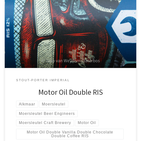
Slechts drie bieren worden permanent gebrouwen bij Moersleutel
Craft Brewery te Alkmaar, waar onder de Motor Oil Russian
Imperial Stout. Alle andere bieren worden eenmalig
geproduceerd. Ook de Motor Oil […]
STOUT-PORTER IMPERIAL
Motor Oil Double RIS
Alkmaar
Moersleutel
Moersleutel Beer Engineers
Moersleutel Craft Brewery
Motor Oil
Motor Oil Double Vanilla Double Chocolate
Double Coffee RIS