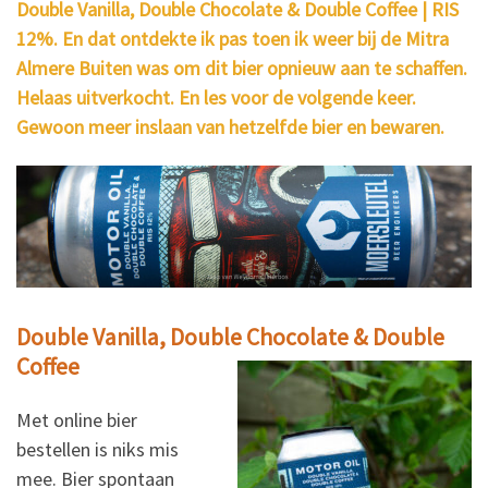
Double Vanilla, Double Chocolate & Double Coffee | RIS
12%. En dat ontdekte ik pas toen ik weer bij de Mitra
Almere Buiten was om dit bier opnieuw aan te schaffen.
Helaas uitverkocht. En les voor de volgende keer.
Gewoon meer inslaan van hetzelfde bier en bewaren.
Double Vanilla, Double Chocolate & Double
Coffee
Met online bier
bestellen is niks mis
mee. Bier spontaan