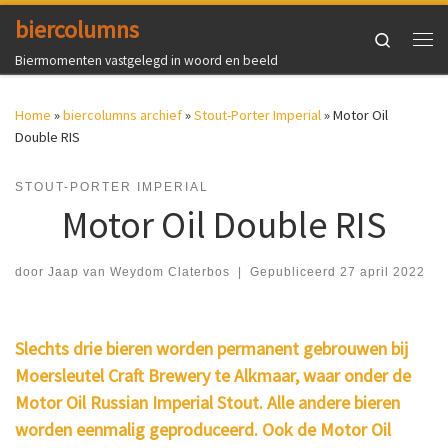
biercolumns
Ga naar inhoud
Search
Me
Biermomenten vastgelegd in woord en beeld
Home
»
biercolumns archief
»
Stout-Porter Imperial
»
Motor Oil
Double RIS
STOUT-PORTER IMPERIAL
Motor Oil Double RIS
door
Jaap van Weydom Claterbos
|
Gepubliceerd
27 april 2022
Slechts drie bieren worden permanent gebrouwen bij
Moersleutel Craft Brewery te Alkmaar, waar onder de
Motor Oil Russian Imperial Stout. Alle andere bieren
worden eenmalig geproduceerd. Ook de Motor Oil