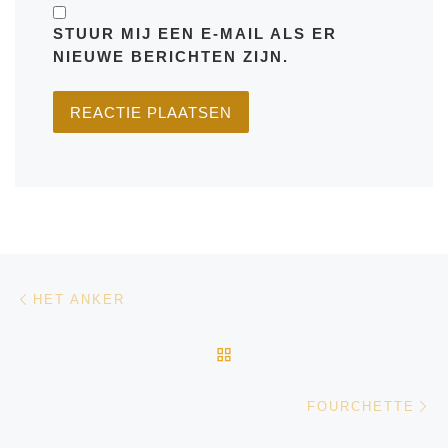
STUUR MIJ EEN E-MAIL ALS ER
NIEUWE BERICHTEN ZIJN.
Bericht navigatie
Vorig bericht
HET ANKER
TERUG NAAR BERICHTEN
Vo
FOURCHETTE