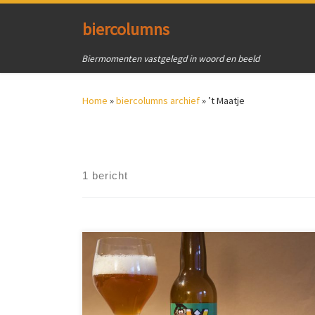
Ga naar inhoud
biercolumns
Biermomenten vastgelegd in woord en beeld
Home
»
biercolumns archief
»
’t Maatje
1 bericht
De afgelopen jaren is het aantal bierbrouwerijen
explosief gegroeid. Met rasse schreden naderen we
de zevenhonderd. Als een 'biervlek' verspreiden de