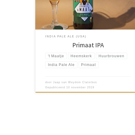
brouwerijen zich over heel Nederland. Elke zich zelf
respecterende […]
INDIA PALE ALE (USA)
Primaat IPA
't Maatje
Heemskerk
Huurbrouwen
India Pale Ale
Primaat
door
Jaap van Weydom Claterbos
Gepubliceerd
10 november 2019