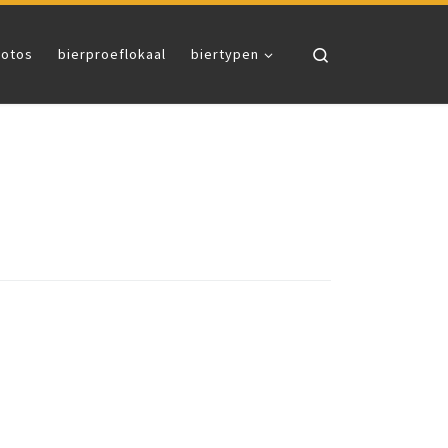
Search
fotos
bierproeflokaal
biertypen