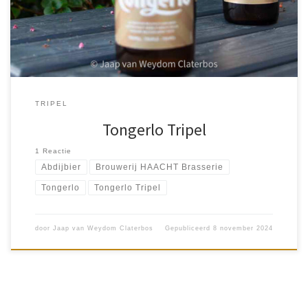
Zoon Barley Wine, Oester Stout en Tongerlo Tripel […]
TRIPEL
Tongerlo Tripel
1 Reactie
Abdijbier
Brouwerij HAACHT Brasserie
Tongerlo
Tongerlo Tripel
door
Jaap van Weydom Claterbos
Gepubliceerd
8 november 2024