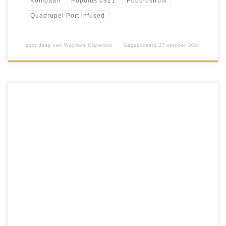
Kompaan
Populus 6921
Populustrum
Quadrupel Port infused
door
Jaap van Weydom Claterbos
Gepubliceerd
27 oktober 2024
Brouwerij BrewDog is explosief gegroeid door onder andere
een wereldrecord crowdfunding van 126 miljoen pond. Ook
hun bieraanbod is verbluffend. Zoals de Rattle & Rum. Een
Stout bier met houtsnippers […]