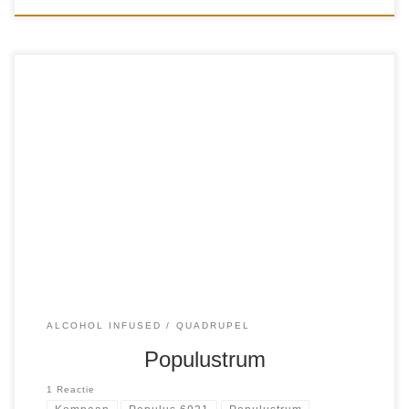
Voor het 10-jarig bestaan van Populus 6921 is er een
jubileum bier gebrouwen. Populustrum. Natuurlijk weer
gekocht bij Mitra. Het is een Quadrupel infused met Calem
Port. En dat rook […]
ALCOHOL INFUSED
QUADRUPEL
Populustrum
1 Reactie