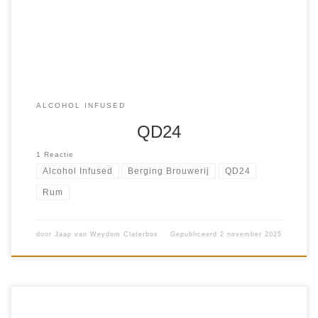
brouwerij […]
ALCOHOL INFUSED
QD24
1 Reactie
Alcohol Infused
Berging Brouwerij
QD24
Rum
door
Jaap van Weydom Claterbos
Gepubliceerd
2 november 2025