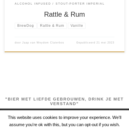
ALCOHOL INFUSED
STOUT-PORTER IMPERIAL
Rattle & Rum
BrewDog
Rattle & Rum
Vanille
door
Jaap van Weydom Claterbos
Gepubliceerd
21 mei 2023
"BIER MET LIEFDE GEBROUWEN, DRINK JE MET
VERSTAND"
This website uses cookies to improve your experience. We'll
© 2026
biercolumns
– Alle rechten voorbehouden
assume you're ok with this, but you can opt-out if you wish.
Aangeboden door
WP
– Ontworpen met de
Customizr