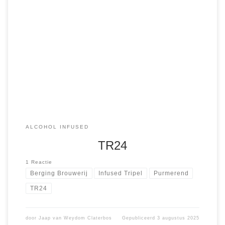
Zaterdag nog genoten van een fles Bruut Gajes, tapbier
Oedipus Mash Blond en een Negroni met rooksmaak
toevoeging. Overnacht in NH Hotel City Centre Spuistraat
Amsterdam. Zondag nog wat zaken […]
ALCOHOL INFUSED
TR24
1 Reactie
Berging Brouwerij
Infused Tripel
Purmerend
TR24
door
Jaap van Weydom Claterbos
Gepubliceerd
3 augustus 2025