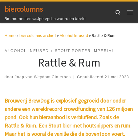
biercolumns
Ga naar inhoud
Search
Me
Biermomenten vastgelegd in woord en beeld
Home
»
biercolumns archief
»
Alcohol Infused
»
Rattle & Rum
ALCOHOL INFUSED
STOUT-PORTER IMPERIAL
Rattle & Rum
door
Jaap van Weydom Claterbos
|
Gepubliceerd
21 mei 2023
Brouwerij BrewDog is explosief gegroeid door onder
andere een wereldrecord crowdfunding van 126 miljoen
pond. Ook hun bieraanbod is verbluffend. Zoals de
Rattle & Rum. Een Stout bier met houtsnippers en rum.
Maar het is vooral de vanille die de boventoon voert.