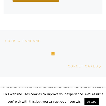
Bericht navigatie
Vorig bericht
BABI & PANGANG
TERUG NAAR BERICHTEN
Vo
CORNET OAKED
"BIER MET LIEFDE GEBROUWEN, DRINK JE MET VERSTAND"
This website uses cookies to improve your experience. We'll assume
© 2026
biercolumns
– Alle rechten voorbehouden
you're ok with this, but you can opt-out if you wish.
Accept