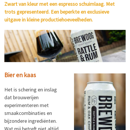
Zwart van kleur met een espresso schuimlaag. Met
trots gepresenteerd. Een beperkte en exclusieve
uitgave in kleine productiehoeveelheden.
Bier en kaas
Het is schering en inslag
dat brouwerijen
experimenteren met
smaakcombinaties en
bijzondere ingrediënten.
Wat mij betreft niet altijd