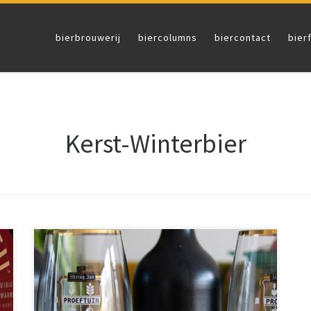
bierbrouwerij
biercolumns
biercontact
bier
Kerst-Winterbier
Dit keer was ik toevallig wel thuis om het laatste
Proeftuin pakket in ontvangst te nemen. Een Winter
Ale, het vierde bier uit het Proeftuin abonnement van