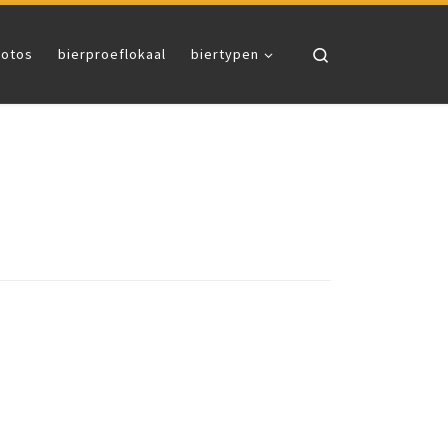
Search
fotos
bierproeflokaal
biertypen