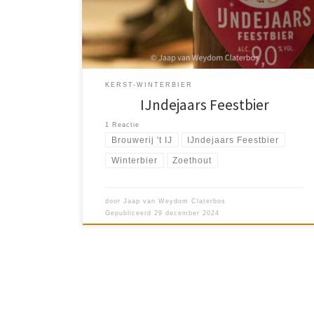
Imperial Stout. Mijn […]
KERST-WINTERBIER
IJndejaars Feestbier
1 Reactie
Brouwerij 't IJ
IJndejaars Feestbier
Winterbier
Zoethout
door
Jaap van Weydom Claterbos
Gepubliceerd
29 december 2024