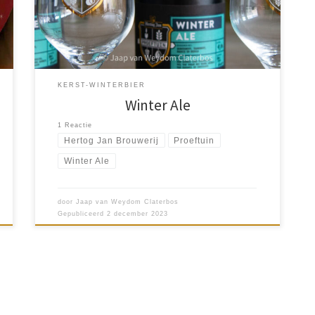
Hertog Jan. Een […]
KERST-WINTERBIER
Winter Ale
1 Reactie
Hertog Jan Brouwerij
Proeftuin
Winter Ale
door
Jaap van Weydom Claterbos
Gepubliceerd
2 december 2023