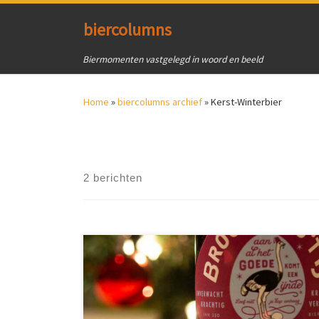
Ga naar inhoud
biercolumns
Biermomenten vastgelegd in woord en beeld
Home
»
biercolumns archief
»
Kerst-Winterbier
2 berichten
IJndejaars Feestbier van brouwerij ’T IJ stond twee
rijen dik bij Albert Heijn in de schappen. Twee flessen
aanschaft. Ook meteen twee blikken 44 cl. Motor Oil