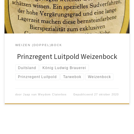
brouwproces, de hoge fermentatiegraad en […]
WEIZEN (DOPPEL)BOCK
Prinzregent Luitpold Weizenbock
Duitsland
König Ludwig Brauerei
Prinzregent Luitpold
Tarwebok
Weizenbock
door
Jaap van Weydom Claterbos
Gepubliceerd
27 oktober 2020