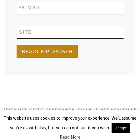
*
E-MAIL
SITE
"BIER MET LIEFDE GEBROUWEN, DRINK JE MET VERSTAND"
This website uses cookies to improve your experience. We'll assume
© 2026
biercolumns
– Alle rechten voorbehouden
you're ok with this, but you can opt-out if you wish.
Accept
Aangeboden door
WP
– Ontworpen met de
Customizr thema
Read More