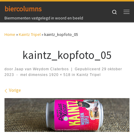
biercolumns
Ga naar inhoud
Search
Me
Biermomenten vastgelegd in woord en beeld
Home
»
Kaintz Tripel
»
kaintz_kopfoto_05
kaintz_kopfoto_05
door
Jaap van Weydom Claterbos
|
Gepubliceerd
29 oktober
2023
-
met dimensies
1920 × 518
in
Kaintz Tripel
Afbeeldingen navigatie
Vorige