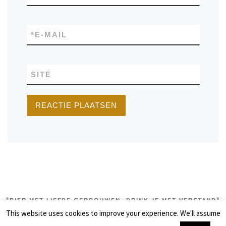
*
E-MAIL
SITE
"BIER MET LIEFDE GEBROUWEN, DRINK JE MET VERSTAND"
This website uses cookies to improve your experience. We'll assume
© 2026
biercolumns
– Alle rechten voorbehouden