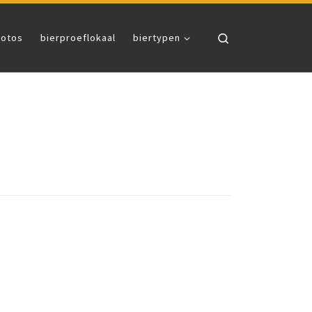
Search
fotos
bierproeflokaal
biertypen