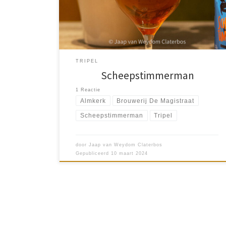
De Magistraat Tripel. […]
TRIPEL
Scheepstimmerman
1 Reactie
Almkerk
Brouwerij De Magistraat
Scheepstimmerman
Tripel
door
Jaap van Weydom Claterbos
Gepubliceerd
10 maart 2024