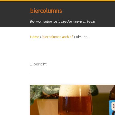
Ga naar inhoud
biercolumns
Biermomenten vastgelegd in woord en beeld
Home
»
biercolumns archief
»
Almkerk
1 bericht
Een bezoek aan mijn favoriete Mitra in Almere Buiten
bracht mij thuis met een nieuwe voorraad bier. Onder
andere één fles De Magistraat Blond en twee flessen