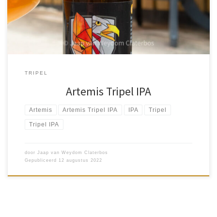
bier te vormen. […]
TRIPEL
Artemis Tripel IPA
Artemis
Artemis Tripel IPA
IPA
Tripel
Tripel IPA
door
Jaap van Weydom Claterbos
Gepubliceerd
12 augustus 2022