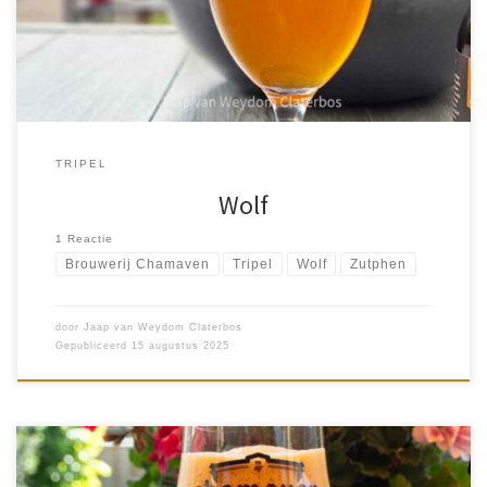
om […]
TRIPEL
Wolf
1 Reactie
Brouwerij Chamaven
Tripel
Wolf
Zutphen
door
Jaap van Weydom Claterbos
Gepubliceerd
15 augustus 2025