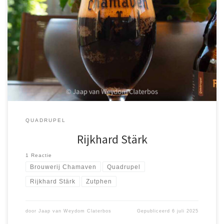
Op internet had mijn vrouw Zutphen gevonden. En dat werd het.
Met de trein 1 uur en 23 minuten via Zwolle. Deze verrassend
leuke Hanzestad, met ongeveer 40,000 inwoners, heeft […]
QUADRUPEL
Rijkhard Stärk
1 Reactie
Brouwerij Chamaven
Quadrupel
Rijkhard Stärk
Zutphen
door
Jaap van Weydom Claterbos
Gepubliceerd
6 juli 2025