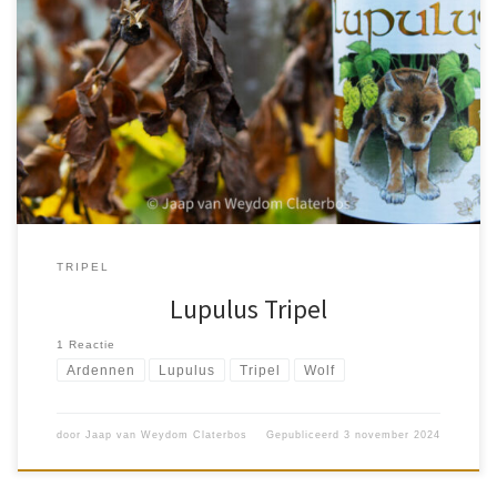
Na wikken en wegen werd het de Lupulus Tripel, ook wel Blonde
genoemd, die ik uit de klimaatkoelkast pakte. Brouwerij Lupulus is
een familiebrouwerij, die zich onderscheidt door vast te […]
TRIPEL
Lupulus Tripel
1 Reactie
Ardennen
Lupulus
Tripel
Wolf
door
Jaap van Weydom Claterbos
Gepubliceerd
3 november 2024