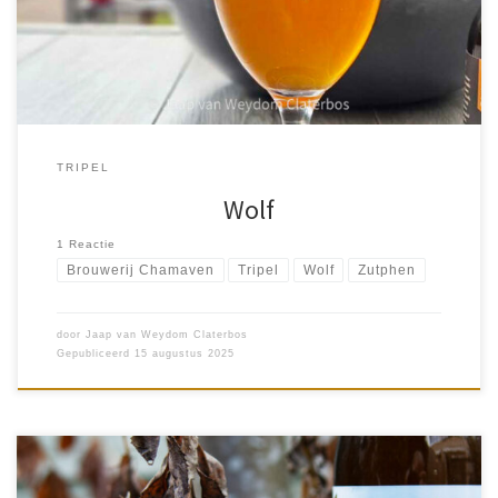
om […]
TRIPEL
Wolf
1 Reactie
Brouwerij Chamaven
Tripel
Wolf
Zutphen
door
Jaap van Weydom Claterbos
Gepubliceerd
15 augustus 2025