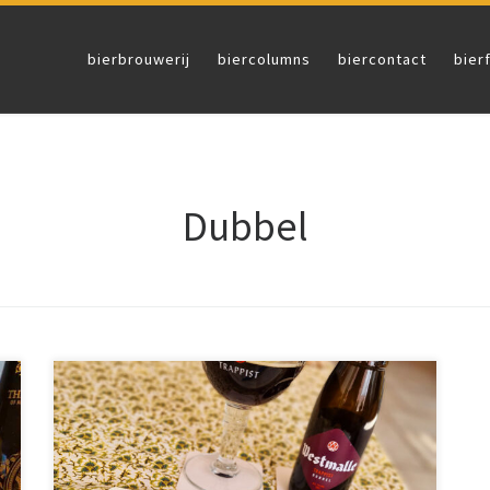
bierbrouwerij
biercolumns
biercontact
bier
Dubbel
De meest klassieke vormen van bier zijn de enkel
(blond), dubbel en tripel. De dubbel is ten opzichte
van de tripel beduidend zoeter. Door het verdubbel