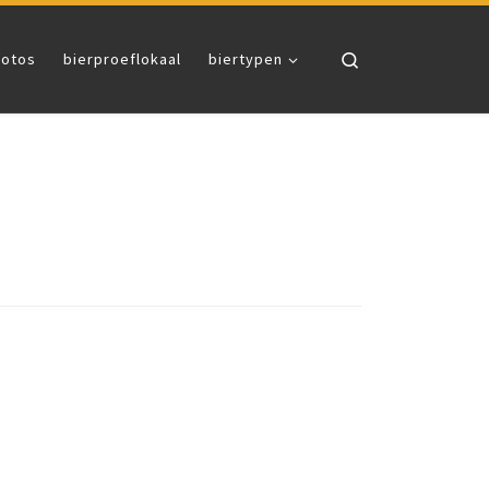
Search
fotos
bierproeflokaal
biertypen