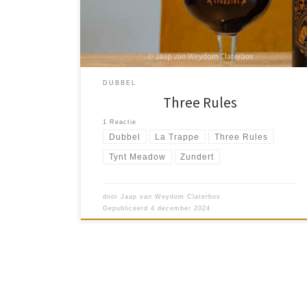
vernoemd naar de drie regels om het Authentic
Trappist […]
DUBBEL
Three Rules
1 Reactie
Dubbel
La Trappe
Three Rules
Tynt Meadow
Zundert
door
Jaap van Weydom Claterbos
Gepubliceerd
4 december 2024