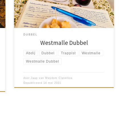
van de ingrediënten is […]
DUBBEL
Westmalle Dubbel
Abdij
Dubbel
Trappist
Westmalle
Westmalle Dubbel
door
Jaap van Weydom Claterbos
Gepubliceerd
14 mei 2021