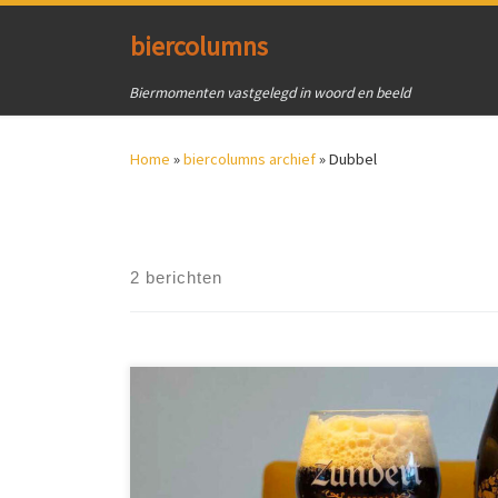
Ga naar inhoud
biercolumns
Biermomenten vastgelegd in woord en beeld
Home
»
biercolumns archief
»
Dubbel
2 berichten
Drie trappistenbrouwerijen hebben de handen
ineengeslagen om een bijzonder bier te brouwen. La
Trappe, Tynt Meadow en Zundert. Het bier is