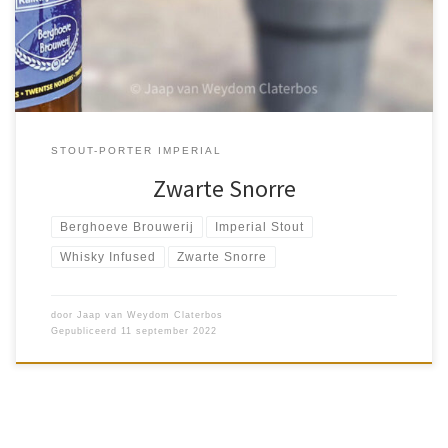
al […]
STOUT-PORTER IMPERIAL
Zwarte Snorre
Berghoeve Brouwerij
Imperial Stout
Whisky Infused
Zwarte Snorre
door
Jaap van Weydom Claterbos
Gepubliceerd
11 september 2022