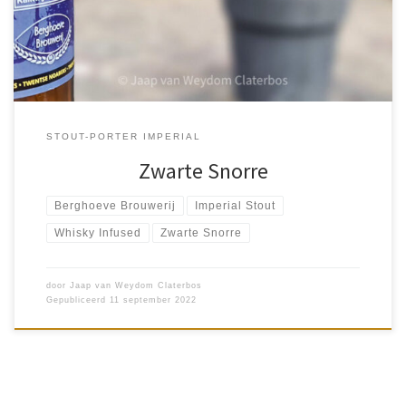
al […]
STOUT-PORTER IMPERIAL
Zwarte Snorre
Berghoeve Brouwerij
Imperial Stout
Whisky Infused
Zwarte Snorre
door
Jaap van Weydom Claterbos
Gepubliceerd
11 september 2022