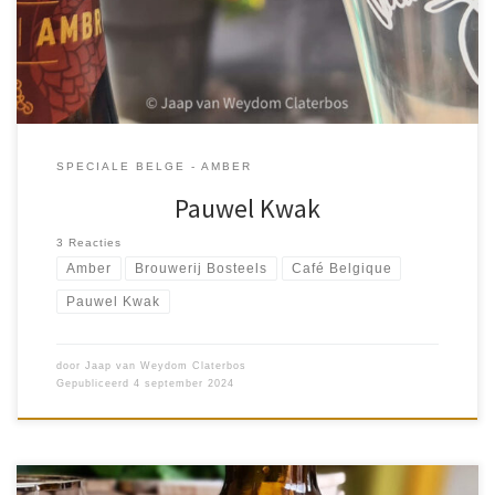
[…]
SPECIALE BELGE - AMBER
Pauwel Kwak
3 Reacties
Amber
Brouwerij Bosteels
Café Belgique
Pauwel Kwak
door
Jaap van Weydom Claterbos
Gepubliceerd
4 september 2024