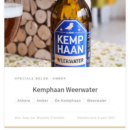
Met meer dan 200.000 duizend inwoners is het logisch dat er
meerdere brouwerijen in Almere zijn. Eén van de brouwerijen is
stadsbrouwerij “De Kemphaan” vernoemd naar het gelijknamige
stadslandgoed. Dankzij […]
SPECIALE BELGE - AMBER
Kemphaan Weerwater
Almere
Amber
De Kemphaan
Weerwater
door
Jaap van Weydom Claterbos
Gepubliceerd
9 april 2021