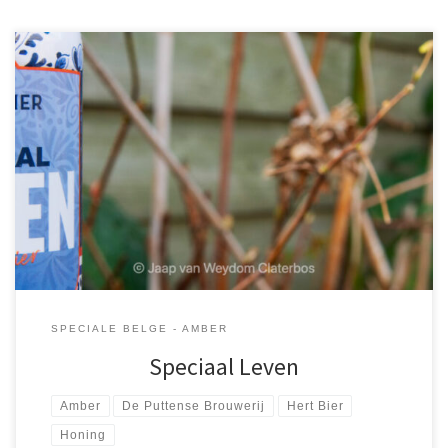
Hert Bier. Ik kende het nog niet. De strakke mooie uitstraling trok
meteen de aandacht. Het zelfde geldt voor de website van Hert
Bier, mooi vorm gegeven en overzichtelijk. En […]
SPECIALE BELGE - AMBER
Speciaal Leven
Amber
De Puttense Brouwerij
Hert Bier
Honing