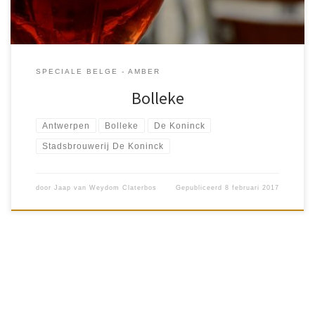
SPECIALE BELGE - AMBER
Bolleke
Antwerpen
Bolleke
De Koninck
Stadsbrouwerij De Koninck
door
Jaap van Weydom Claterbos
Gepubliceerd
8 februari 2017