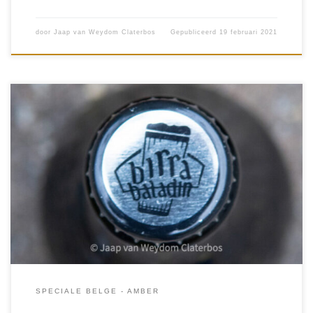
door
Jaap van Weydom Claterbos
Gepubliceerd
19 februari 2021
Italië is het land van wijn met groene glooiende heuvels bedekt
met wijngaarden. Maar de laatste tijd is bier sterk in opkomst en
haalt zelfs het niveau van Nederland met […]
SPECIALE BELGE - AMBER