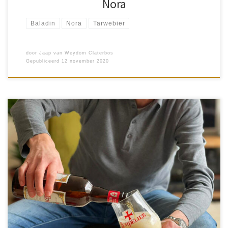
Nora
Baladin
Nora
Tarwebier
door
Jaap van Weydom Claterbos
Gepubliceerd
12 november 2020
Een aantal vrienden kwam bij ons thuis op bezoek voor barbecue
en bier. Onder andere Lambicus Blanche en Tempelier. Een bier
dat lijkt op champagne en een prachtig goudkoper kleurig […]