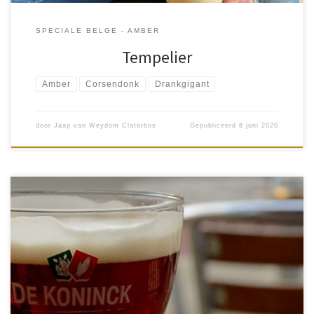
SPECIALE BELGE - AMBER
Tempelier
Amber
Corsendonk
Drankgigant
door
Jaap van Weydom Claterbos
Gepubliceerd
6 juni 2020
Zover ik mij kan herinneren is Bolleke van Stadsbrouwerij De
Koninck het eerste buitenlandse speciaalbier dat ik in mijn leven
gedronken heb. Het is nog steeds onlosmakelijk aan mij
verbonden. […]