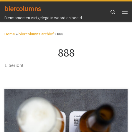
biercolumns
Ga naar inhoud
Search
Me
Biermomenten vastgelegd in woord en beeld
Home
»
biercolumns archief
»
888
888
1 bericht
De moeder aller tripels is de Westmalle Tripel. Tegenwoordig
heeft bijna elke brouwerij wel een tripel in het assortiment. De