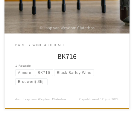
drukken. Een bier uit […]
BARLEY WINE & OLD ALE
BK716
1 Reactie
Almere
BK716
Black Barley Wine
Brouwerij Stijl
door
Jaap van Weydom Claterbos
Gepubliceerd
12 juni 2024