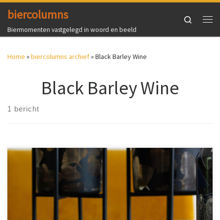
biercolumns
Ga naar inhoud
Search
Me
Biermomenten vastgelegd in woord en beeld
Home
»
biercolumns archief
»
Black Barley Wine
Black Barley Wine
1 bericht
Gebrouwen ter ere van de bemanning van de BK716. Ik weet niet
meer hoe ik aan dit bier gekomen ben, maar dat mag de pret niet