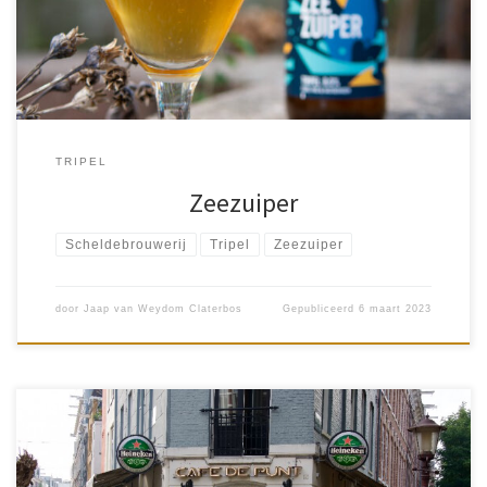
Zeezuiper […]
TRIPEL
Zeezuiper
Scheldebrouwerij
Tripel
Zeezuiper
door
Jaap van Weydom Claterbos
Gepubliceerd
6 maart 2023