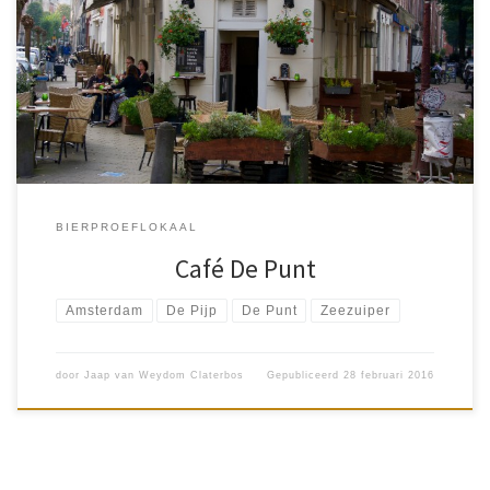
Het hoeft niet altijd een speciaalbier café te zijn om van een mooi
speciaalbier te kunnen genieten. Café De Punt is zo'n plek, daar
word je op verrassend speciaalbier getrakteerd. […]
BIERPROEFLOKAAL
Café De Punt
Amsterdam
De Pijp
De Punt
Zeezuiper
door
Jaap van Weydom Claterbos
Gepubliceerd
28 februari 2016