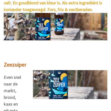
valt. En goudblond van kleur is. Als extra ingrediënt is
koriander toegevoegd. Fors, fris & vastberaden.
Zeezuiper
Even snel
naar de
markt,
brood,
kaas en
pikante