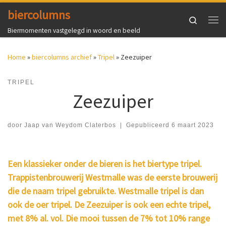
biercolumns
Ga naar inhoud
Search
Me
Biermomenten vastgelegd in woord en beeld
Home
»
biercolumns archief
»
Tripel
»
Zeezuiper
TRIPEL
Zeezuiper
door
Jaap van Weydom Claterbos
|
Gepubliceerd
6 maart 2023
Een klassieker onder de bieren is het biertype tripel.
Trappistenbrouwerij Westmalle was de eerste brouwerij
die de naam tripel gebruikte. Westmalle tripel is dan
ook de oer tripel. De Zeezuiper is ook een echte tripel,
met 8% al. vol. Die mooi tussen de 7% tot 10% range