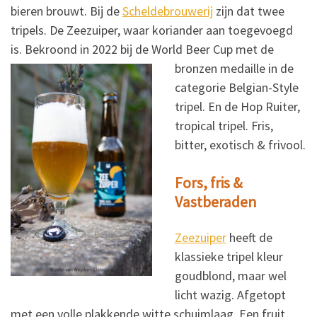
bieren brouwt. Bij de
Scheldebrouwerij
zijn dat twee
tripels. De Zeezuiper, waar koriander aan toegevoegd
is. Bekroond in 2022 bij de World Beer Cup met de
bronzen medaille in de
categorie Belgian-Style
tripel. En de Hop Ruiter,
tropical tripel. Fris,
bitter, exotisch & frivool.
Fors, fris &
Vastberaden
Zeezuiper
heeft de
klassieke tripel kleur
goudblond, maar wel
licht wazig. Afgetopt
met een volle plakkende witte schuimlaag. Een fruit