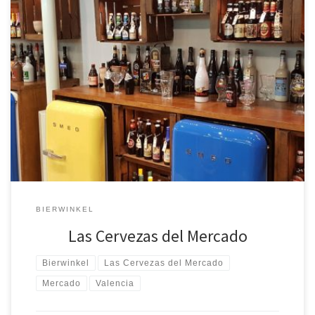
Mijn vrouw en ik hadden maar liefst drie dingen te vieren.
Suikerfeest in verband met dertig dagen ramadan, tien jaar samen
en zeven jaar getrouwd. Na wat speurwerk nog een […]
BIERWINKEL
Las Cervezas del Mercado
Bierwinkel
Las Cervezas del Mercado
Mercado
Valencia