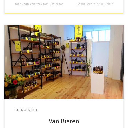
door
Jaap van Weydom Claterbos
Gepubliceerd
22 juli 2016
Als paddenstoelen schieten de bierwinkels, brouwerijen en
speciaalbier cafés uit de grond. Zo ontdekte ik per toeval een
nieuwe bierwinkel in de Van Woustraat te Amsterdam. Daar moest
ik natuurlijk […]
BIERWINKEL
Van Bieren