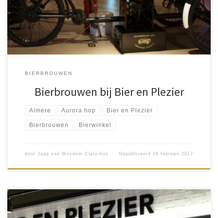
Handmatig brouwen: […]
BIERBROUWEN
Bierbrouwen bij Bier en Plezier
Almere
Aurora hop
Bier en Plezier
Bierbrouwen
Bierwinkel
door
Jaap van Weydom Claterbos
Gepubliceerd
16 februari 2017