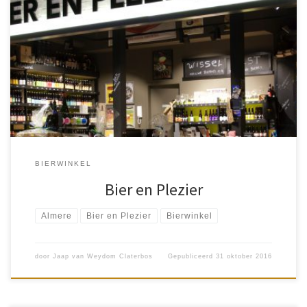
Het mag dan geen bourgondische stad zijn, maar met ruim
200.000 inwoners neemt Almere wel de zevende plek in van de
top tien van de grootste steden van Nederland. Deze […]
BIERWINKEL
Bier en Plezier
Almere
Bier en Plezier
Bierwinkel
door
Jaap van Weydom Claterbos
Gepubliceerd
31 oktober 2016