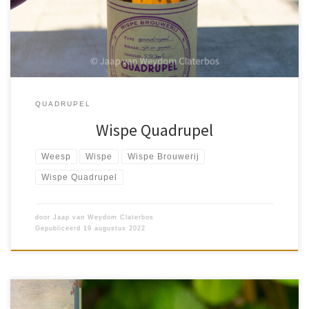
of diner onder het genot van […]
QUADRUPEL
Wispe Quadrupel
Weesp
Wispe
Wispe Brouwerij
Wispe Quadrupel
door
Jaap van Weydom Claterbos
Gepubliceerd
19 augustus 2022