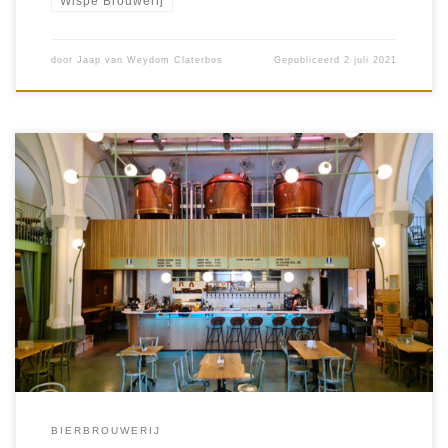
Wispe Brouwerij
door
Jaap van Weydom Claterbos
Gepubliceerd
2 juli 2021
In de Gouden Eeuw Was Weesp één van de belangrijkste
brouwsteden van Nederland. Ze leverde bier van uitstekende
kwaliteit dankzij het schone water van de vecht. Uiteindelijk is er
geen […]
BIERBROUWERIJ