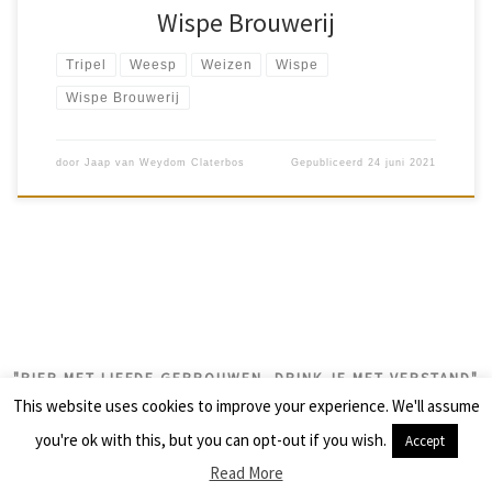
Wispe Brouwerij
Tripel
Weesp
Weizen
Wispe
Wispe Brouwerij
door
Jaap van Weydom Claterbos
Gepubliceerd
24 juni 2021
"BIER MET LIEFDE GEBROUWEN, DRINK JE MET VERSTAND"
This website uses cookies to improve your experience. We'll assume
© 2026
biercolumns
– Alle rechten voorbehouden
you're ok with this, but you can opt-out if you wish.
Accept
Aangeboden door
WP
– Ontworpen met de
Customizr thema
Read More