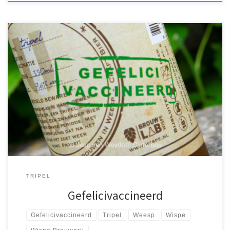
Het lijkt als of we terug gaan naar normaal. Maar voorzichtigheid
blijft geboden. In ieder geval is de Wispe Brouwerij hier al op
vooruit gelopen met het brouwen van het […]
TRIPEL
Gefelicivaccineerd
Gefelicivaccineerd
Tripel
Weesp
Wispe