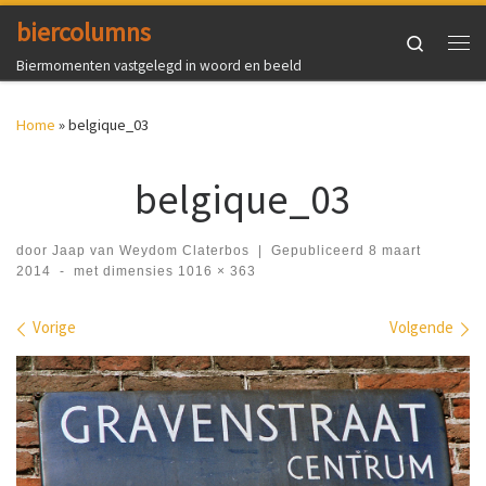
biercolumns
Ga naar inhoud
Search
Me
Biermomenten vastgelegd in woord en beeld
Home
»
belgique_03
belgique_03
door
Jaap van Weydom Claterbos
|
Gepubliceerd
8 maart
2014
-
met dimensies
1016 × 363
Afbeeldingen navigatie
Vorige
Volgende