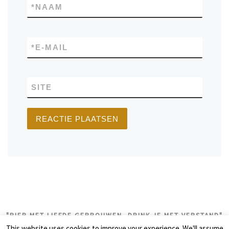
*
NAAM
*
E-MAIL
SITE
"BIER MET LIEFDE GEBROUWEN, DRINK JE MET VERSTAND"
This website uses cookies to improve your experience. We'll assume